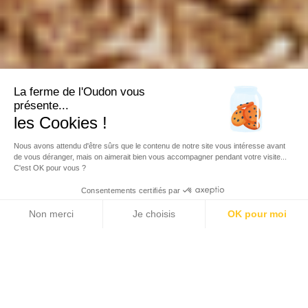
La ferme de l'Oudon vous
présente...
les Cookies !
Nous avons attendu d'être sûrs que le contenu de notre site vous intéresse avant
de vous déranger, mais on aimerait bien vous accompagner pendant votre visite...
C'est OK pour vous ?
Consentements certifiés par
Every desire deserves its own
Non merci
Je choisis
OK pour moi
Axeptio consent
Plateforme de Gestion du Consentement : Personnalise
getaway
Notre plateforme vous permet d'adapter et de gérer vos 
A romantic weekend, a family vacation, a
wellness getaway, a retreat in the heart of