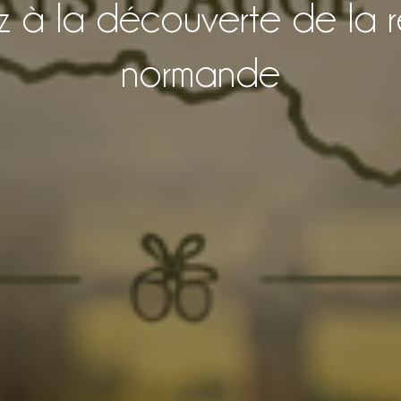
z à la découverte de la 
normande